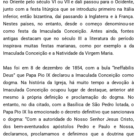
no Oriente pelo século VI ou VII e dali passou para o Ocidente,
junto com a festa litúrgica que se introduziu primeiro na Itália
inferior, então bizantina, daí passando à Inglaterra e à França.
Nestes países, no entanto, desde o começo denominou-se
como festa da Imaculada Conceição. Antes ainda, fontes
antigas destacam que no século III a literatura do período
inspirava muitas festas marianas, como por exemplo a da
Imaculada Conceição e a Natividade da Virgem Maria.
Mas foi em 8 de dezembro de 1854, com a bula “Ineffabilis
Deus” que Papa Pio IX declarou a Imaculada Conceição como
dogma. Na história da Igreja, há muito tempo a devoção à
Imaculada Conceição ocupou lugar de destaque, anterior até
mesmo à própria definição e proclamação do dogma. No
entanto, no dia citado, com a Basílica de São Pedro lotada, o
Papa Pio IX lia emocionado o decreto definitivo que sancionava
o dogma: “Com a autoridade do Nosso Senhor Jesus Cristo,
dos bem-aventurados apóstolos Pedro e Paulo e Nossa,
declaramos, proclamamos e definimos que a doutrina que