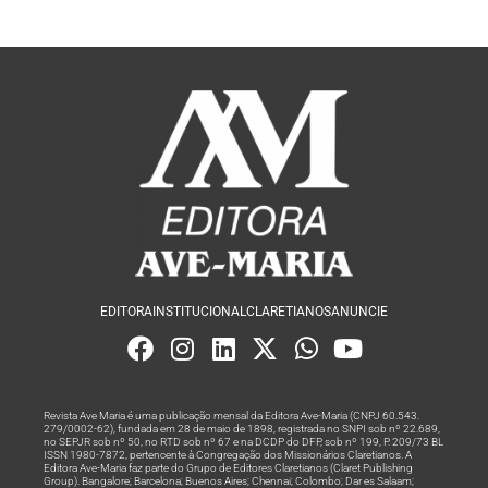
EDITORA
INSTITUCIONAL
CLARETIANOS
ANUNCIE
Revista Ave Maria é uma publicação mensal da Editora Ave-Maria (CNPJ 60.543.
279/0002-62), fundada em 28 de maio de 1898, registrada no SNPI sob nº 22.689,
no SEPJR sob nº 50, no RTD sob nº 67 e na DCDP do DFP, sob nº 199, P. 209/73 BL
ISSN 1980-7872, pertencente à Congregação dos Missionários Claretianos. A
Editora Ave-Maria faz parte do Grupo de Editores Claretianos (Claret Publishing
Group). Bangalore; Barcelona; Buenos Aires; Chennai; Colombo; Dar es Salaam;