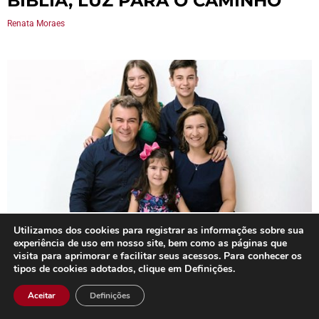
BÍBLIA, LUZ PARA O CAMINHO
Renata Moraes
Utilizamos dos cookies para registrar as informações sobre sua
FAMÍLIA, SANTUÁRIO DA VIDA
experiência de uso em nosso site, bem como as páginas que
visita para aprimorar e facilitar seus acessos. Para conhecer os
Renata Moraes
tipos de cookies adotados, clique em Definições.
Aceitar
Definições