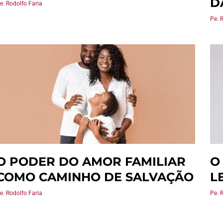
D
e. Rodolfo Faria
Pe. 
O PODER DO AMOR FAMILIAR
O
COMO CAMINHO DE SALVAÇÃO
L
e. Rodolfo Faria
Pe. 