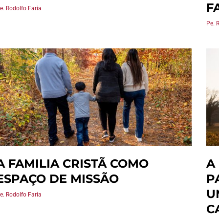
F
e. Rodolfo Faria
Pe. 
A FAMILIA CRISTÃ COMO
A
ESPAÇO DE MISSÃO
P
U
e. Rodolfo Faria
C