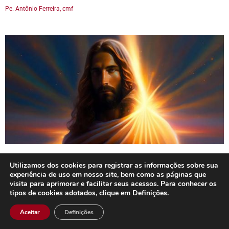
Pe. Antônio Ferreira, cmf
JESUS É O CAMINHO, A VERDADE
Utilizamos dos cookies para registrar as informações sobre sua
experiência de uso em nosso site, bem como as páginas que
E A VIDA
visita para aprimorar e facilitar seus acessos. Para conhecer os
tipos de cookies adotados, clique em Definições.
Pe. Antônio Ferreira, cmf
Aceitar
Definições