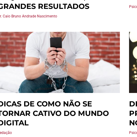
GRANDES RESULTADOS
Psic
r. Caio Bruno Andrade Nascimento
DICAS DE COMO NÃO SE
D
TORNAR CATIVO DO MUNDO
P
DIGITAL
N
edação
Psic