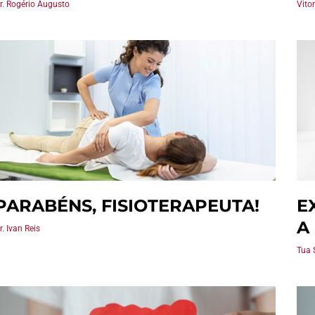
r. Rogério Augusto
Vito
PARABÉNS, FISIOTERAPEUTA!
E
A
r. Ivan Reis
Tua 