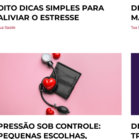
OITO DICAS SIMPLES PARA
D
ALIVIAR O ESTRESSE
M
ua Saúde
Tua 
PRESSÃO SOB CONTROLE:
D
PEQUENAS ESCOLHAS,
T