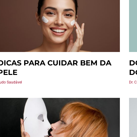
DICAS PARA CUIDAR BEM DA
D
PELE
D
udo Saudável
Dr. 