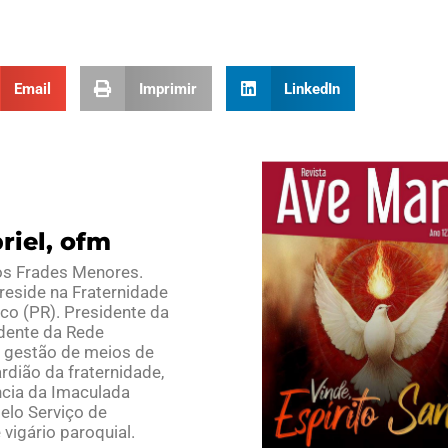
Email
Imprimir
LinkedIn
riel, ofm
os Frades Menores.
reside na Fraternidade
co (PR). Presidente da
idente da Rede
a gestão de meios de
ardião da fraternidade,
ncia da Imaculada
elo Serviço de
vigário paroquial.