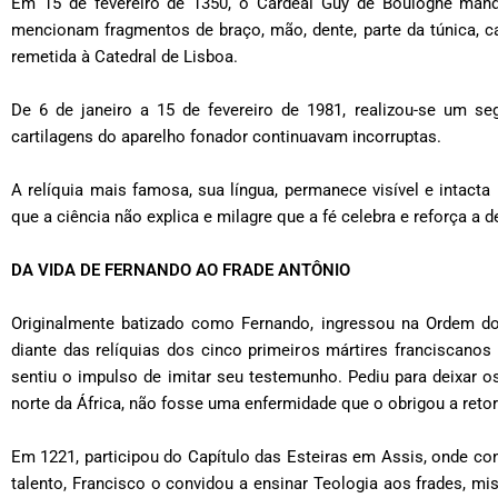
Em 15 de fevereiro de 1350, o Cardeal Guy de Boulogne mando
mencionam fragmentos de braço, mão, dente, parte da túnica, cab
remetida à Catedral de Lisboa.
De 6 de janeiro a 15 de fevereiro de 1981, realizou-se um s
cartilagens do aparelho fonador continuavam incorruptas.
A relíquia mais famosa, sua língua, permanece visível e intacta
que a ciência não explica e milagre que a fé celebra e reforça a 
DA VIDA DE FERNANDO AO FRADE ANTÔNIO
Originalmente batizado como Fernando, ingressou na Ordem d
diante das relíquias dos cinco primeiros mártires franciscanos
sentiu o impulso de imitar seu testemunho. Pediu para deixar o
norte da África, não fosse uma enfermidade que o obrigou a retorn
Em 1221, participou do Capítulo das Esteiras em Assis, onde 
talento, Francisco o convidou a ensinar Teologia aos frades, m