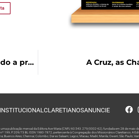
sta
A experiência eucarística: tocando a presença real de Jesus
A Cruz, as Ch
INSTITUCIONAL
CLARETIANOS
ANUNCIE
 é uma publicação mensal da Editora Ave-Maria (CNPJ 60.543. 279/0002-62), fundada em 28 de maio de
º 199, P. 209/73 BL ISSN 1980-7872, pertencente à Congregação dos Missionários Claretianos. A Editor
na; Buenos Aires; Chennai; Colombo; Dar es Salaam; Lagos; Macau; Madri; Manila; Owerri; São Paulo; Va