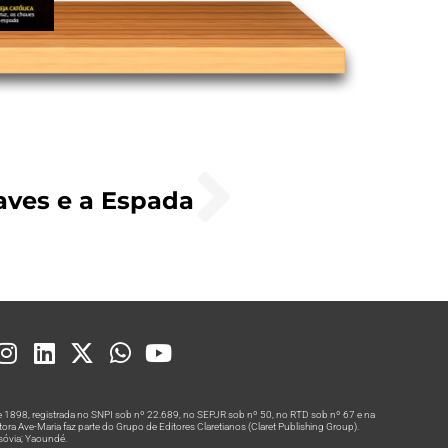
aves e a Espada
 1898, registrada no SNPI sob nº 22.689, no SEPJR sob nº 50, no RTD sob nº 67 e na
a Ave-Maria faz parte do Grupo de Editores Claretianos (Claret Publishing Group).
rsóvia; Yaoundé.