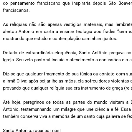
do pensamento franciscano que inspiraria depois São Boave
franciscanos.
As relíquias não são apenas vestígios materiais, mas lembret
alertou Antônio em carta a ensinar teologia aos frades “sem ex
mostrando que estudo e contemplação caminham juntos.
Dotado de extraordinária eloquência, Santo Antônio pregava 
Igreja. Seu zelo pastoral incluía o atendimento a confissões e
Diz
‑
se que qualquer fragmento de sua túnica ou contato com s
a Irmã Oliva: após beijar-lhe as mãos, ela sofreu dores violentas
provando que qualquer relíquia sua era instrumento de graça (rel
Até hoje, peregrinos de todas as partes do mundo visitam a B
Antônio, testemunhando um milagre que une ciência e fé. Essa
também conserva viva a memória de um santo cuja palavra se fez
Santo Antônio, rogai por nós!