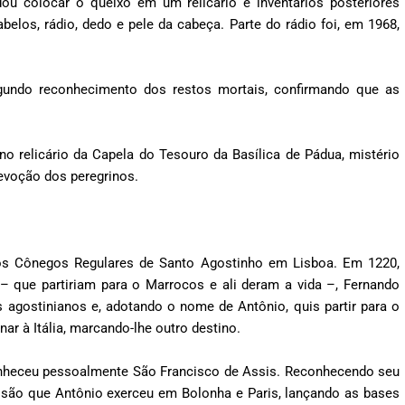
u colocar o queixo em um relicário e inventários posteriores
elos, rádio, dedo e pele da cabeça. Parte do rádio foi, em 1968,
egundo reconhecimento dos restos mortais, confirmando que as
 no relicário da Capela do Tesouro da Basílica de Pádua, mistério
devoção dos peregrinos.
os Cônegos Regulares de Santo Agostinho em Lisboa. Em 1220,
 – que partiriam para o Marrocos e ali deram a vida –, Fernando
s agostinianos e, adotando o nome de Antônio, quis partir para o
ar à Itália, marcando-lhe outro destino.
conheceu pessoalmente São Francisco de Assis. Reconhecendo seu
issão que Antônio exerceu em Bolonha e Paris, lançando as bases