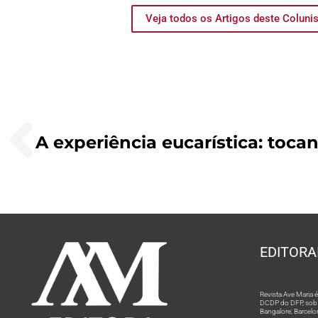
Veja todos os Artigos deste Coluni
EDITORA
Revista Ave Maria
DCDP do DFP, sob n
Bangalore; Barcelo