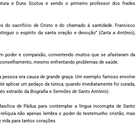
ntura e Duns Scotus e sendo o primeiro professor dos frades
es do sacrifício de Cristo e do chamado à santidade. Francisco
tinguir o espírito da santa oração e devoção” (
Carta a Antônio
),
com poder e compaixão, convertendo muitos que se afastaram da
 o aconselhamento, mesmo enfrentando problemas de saúde.
ua pessoa era causa de grande graça. Um exemplo famoso envolve
 até aplicar um pedaço da túnica, quando imediatamente foi curada,
ato extraído da
Biografia
e
Sermões de Santo Antônio
).
asílica de Pádua para contemplar a língua incorrupta de Santo
 relíquia não apenas lembra o poder do testemunho cristão, mas
 vida para tantos corações.