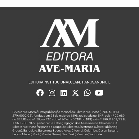
EDITORA
INSTITUCIONAL
CLARETIANOS
ANUNCIE
Revista Ave Maria é uma publicação mensal da Editora Ave-Maria (CNPJ 60.543.
279/0002-62), fundada em 28 de maio de 1898, registrada no SNPI sob nº 22.689,
no SEPJR sob nº 50, no RTD sob nº 67 e na DCDP do DFP, sob nº 199, P. 209/73 BL
ISSN 1980-7872, pertencente à Congregação dos Missionários Claretianos. A
Editora Ave-Maria faz parte do Grupo de Editores Claretianos (Claret Publishing
Group). Bangalore; Barcelona; Buenos Aires; Chennai; Colombo; Dar es Salaam;
Lagos; Macau; Madri; Manila; Owerri; São Paulo; Varsóvia; Yaoundé.