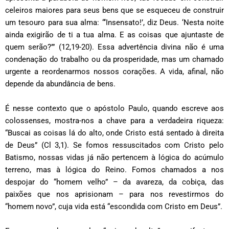
celeiros maiores para seus bens que se esqueceu de construir
um tesouro para sua alma: “‘Insensato!’, diz Deus. ‘Nesta noite
ainda exigirão de ti a tua alma. E as coisas que ajuntaste de
quem serão?’” (12,19-20). Essa advertência divina não é uma
condenação do trabalho ou da prosperidade, mas um chamado
urgente a reordenarmos nossos corações. A vida, afinal, não
depende da abundância de bens.
É nesse contexto que o apóstolo Paulo, quando escreve aos
colossenses, mostra-nos a chave para a verdadeira riqueza:
“Buscai as coisas lá do alto, onde Cristo está sentado à direita
de Deus” (Cl 3,1). Se fomos ressuscitados com Cristo pelo
Batismo, nossas vidas já não pertencem à lógica do acúmulo
terreno, mas à lógica do Reino. Fomos chamados a nos
despojar do “homem velho” – da avareza, da cobiça, das
paixões que nos aprisionam – para nos revestirmos do
“homem novo”, cuja vida está “escondida com Cristo em Deus”.