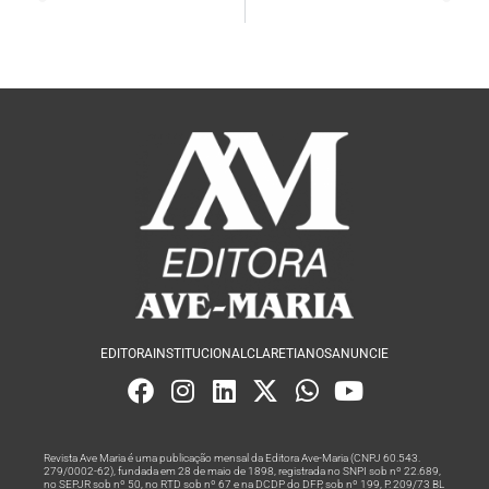
EDITORA
INSTITUCIONAL
CLARETIANOS
ANUNCIE
Revista Ave Maria é uma publicação mensal da Editora Ave-Maria (CNPJ 60.543.
279/0002-62), fundada em 28 de maio de 1898, registrada no SNPI sob nº 22.689,
no SEPJR sob nº 50, no RTD sob nº 67 e na DCDP do DFP, sob nº 199, P. 209/73 BL