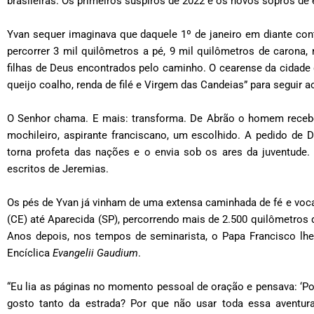
brasileiras. Os primeiros suspiros de 2022 e os novos sopros de
Yvan sequer imaginava que daquele 1
º
de janeiro em diante con
percorrer 3 mil quilômetros a pé, 9 mil quilômetros de carona, 
filhas de Deus encontrados pelo caminho. O cearense da cidade 
queijo coalho, renda de filé e Virgem das Candeias” para seguir 
O Senhor chama. E mais: transforma. De Abrão o homem recebe
mochileiro, aspirante franciscano, um escolhido. A pedido de D
torna profeta das nações e o envia sob os ares da juventud
escritos de Jeremias.
Os pés de Yvan já vinham de uma extensa caminhada de fé e voca
(CE) até Aparecida (SP), percorrendo mais de 2.500 quilômetros
Anos depois, nos tempos de seminarista, o Papa Francisco lhe
Encíclica
Evangelii Gaudium
.
“Eu lia as páginas no momento pessoal de oração e pensava: ‘Po
gosto tanto da estrada? Por que não usar toda essa aventura 