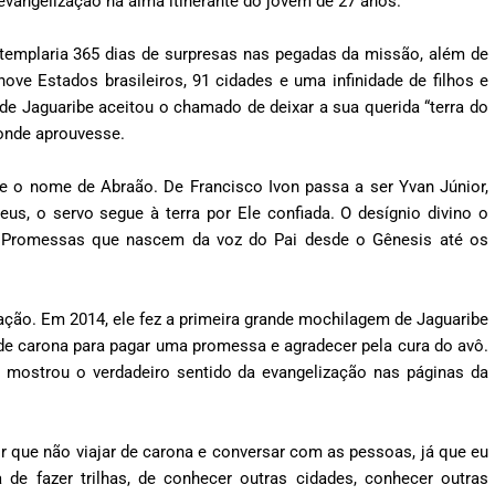
 evangelização na alma itinerante do jovem de 27 anos.
templaria 365 dias de surpresas nas pegadas da missão, além de
nove Estados brasileiros, 91 cidades e uma infinidade de filhos e
de Jaguaribe aceitou o chamado de deixar a sua querida “terra do
aonde aprouvesse.
 o nome de Abraão. De Francisco Ivon passa a ser Yvan Júnior,
eus, o servo segue à terra por Ele confiada. O desígnio divino o
e. Promessas que nascem da voz do Pai desde o Gênesis até os
ção. Em 2014, ele fez a primeira grande mochilagem de Jaguaribe
 de carona para pagar uma promessa e agradecer pela cura do avô.
 mostrou o verdadeiro sentido da evangelização nas páginas da
r que não viajar de carona e conversar com as pessoas, já que eu
de fazer trilhas, de conhecer outras cidades, conhecer outras