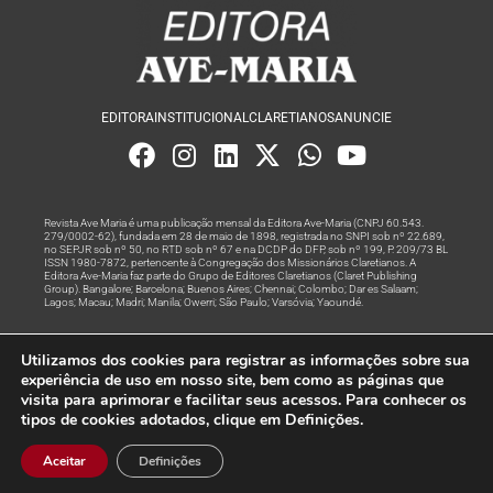
EDITORA
INSTITUCIONAL
CLARETIANOS
ANUNCIE
Revista Ave Maria é uma publicação mensal da Editora Ave-Maria (CNPJ 60.543.
279/0002-62), fundada em 28 de maio de 1898, registrada no SNPI sob nº 22.689,
no SEPJR sob nº 50, no RTD sob nº 67 e na DCDP do DFP, sob nº 199, P. 209/73 BL
ISSN 1980-7872, pertencente à Congregação dos Missionários Claretianos. A
Editora Ave-Maria faz parte do Grupo de Editores Claretianos (Claret Publishing
Group). Bangalore; Barcelona; Buenos Aires; Chennai; Colombo; Dar es Salaam;
Lagos; Macau; Madri; Manila; Owerri; São Paulo; Varsóvia; Yaoundé.
Produção editorial e marketing digital feito com
por Grupo A
Utilizamos dos cookies para registrar as informações sobre sua
Rede
experiência de uso em nosso site, bem como as páginas que
visita para aprimorar e facilitar seus acessos. Para conhecer os
© Todos os Direitos Reservados
tipos de cookies adotados, clique em Definições.
Aceitar
Definições