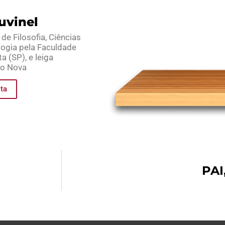
ruvinel
e Filosofia, Ciências
logia pela Faculdade
 (SP), e leiga
ão Nova
sta
PA