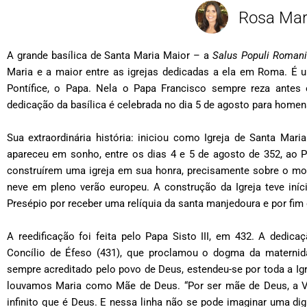
Rosa Maria
A grande basílica de Santa Maria Maior – a
Salus Populi Romani
Maria e a maior entre as igrejas dedicadas a ela em Roma. É u
Pontífice, o Papa. Nela o Papa Francisco sempre reza antes e
dedicação da basílica é celebrada no dia 5 de agosto para hom
Sua extraordinária história: iniciou como Igreja de Santa Mar
apareceu em sonho, entre os dias 4 e 5 de agosto de 352, ao P
construírem uma igreja em sua honra, precisamente sobre o mont
neve em pleno verão europeu. A construção da Igreja teve iní
Presépio por receber uma relíquia da santa manjedoura e por fim 
A reedificação foi feita pelo Papa Sisto III, em 432. A dedic
Concílio de Éfeso (431), que proclamou o dogma da maternida
sempre acreditado pelo povo de Deus, estendeu-se por toda a Igr
louvamos Maria como Mãe de Deus. “Por ser mãe de Deus, a Vi
infinito que é Deus. E nessa linha não se pode imaginar uma d