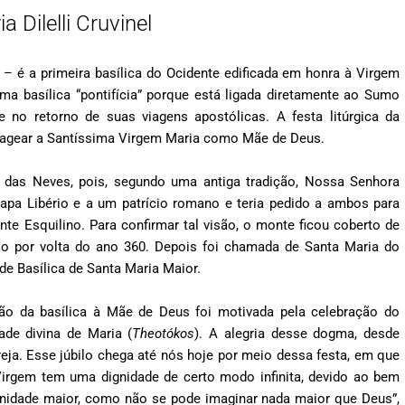
 Dilelli Cruvinel
– é a primeira basílica do Ocidente edificada em honra à Virgem
ma basílica “pontifícia” porque está ligada diretamente ao Sumo
 no retorno de suas viagens apostólicas. A festa litúrgica da
enagear a Santíssima Virgem Maria como Mãe de Deus.
ia das Neves, pois, segundo uma antiga tradição, Nossa Senhora
apa Libério e a um patrício romano e teria pedido a ambos para
e Esquilino. Para confirmar tal visão, o monte ficou coberto de
cio por volta do ano 360. Depois foi chamada de Santa Maria do
de Basílica de Santa Maria Maior.
ação da basílica à Mãe de Deus foi motivada pela celebração do
de divina de Maria (
Theotókos
). A alegria desse dogma, desde
eja. Esse júbilo chega até nós hoje por meio dessa festa, em que
rgem tem uma dignidade de certo modo infinita, devido ao bem
ignidade maior, como não se pode imaginar nada maior que Deus”,