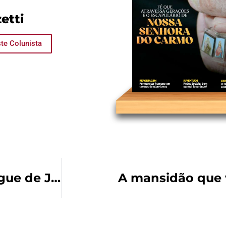
etti
te Colunista
Ladainha do preciosíssimo Sangue de Jesus
A mansidão que