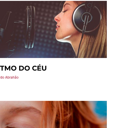
ITMO DO CÉU
rdo Abrahão