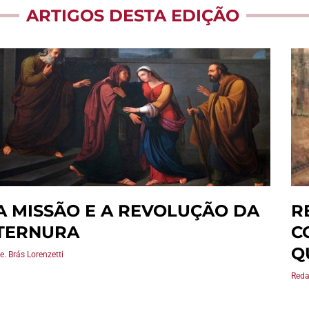
ARTIGOS DESTA EDIÇÃO
A MISSÃO E A REVOLUÇÃO DA
R
TERNURA
C
Q
e. Brás Lorenzetti
Red