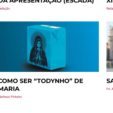
DA APRESENTAÇÃO (ESCADA)
X
edação
Red
COMO SER “TODYNHO” DE
S
MARIA
Pe. 
atheus Pinheiro