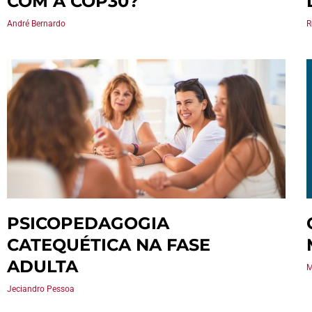
COM A COP30?
André Bernardo
R
PSICOPEDAGOGIA
CATEQUÉTICA NA FASE
ADULTA
M
Jeciandro Pessoa