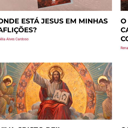
ONDE ESTÁ JESUS EM MINHAS
O
AFLIÇÕES?
C
C
élia Alves Cardoso
Rena