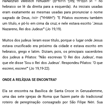
HaNatzrati vMelech Yehudim
” (וע הנצרתי ןמלך היהודים – no
hebraico se lê da direita para a esquerda). As iniciais usadas
eram exatamente as mesmas usadas para pronunciar o nome
sagrado de Deus, יהוה (“YHWH”): “E Pilatos escreveu também
um título, e pô-lo em cima da cruz; e nele estava escrito ‘Jesus
Nazareno, Rei dos Judeus’” (Jo 19,19).
Muitos dos judeus leram esse título, porque o lugar onde Jesus
estava crucificado era próximo da cidade e estava escrito em
hebraico, grego e latim. Diziam, pois, os principais sacerdotes
dos judeus a Pilatos: “Não escrevas ‘O Rei dos Judeus’, mas
que ele disse ‘Sou o Rei dos Judeus’. Respondeu Pilatos: ‘O que
escrevi, escrevi’” (Jo 19,19-22).
ONDE A RELÍQUIA SE ENCONTRA?
Ela se encontra na Basílica de Santa Croce in Gerusalemme,
uma das sete igrejas de Roma que fazem parte do tradicional
roteiro de peregrinação consagrado por São Filipe Néri. Sua