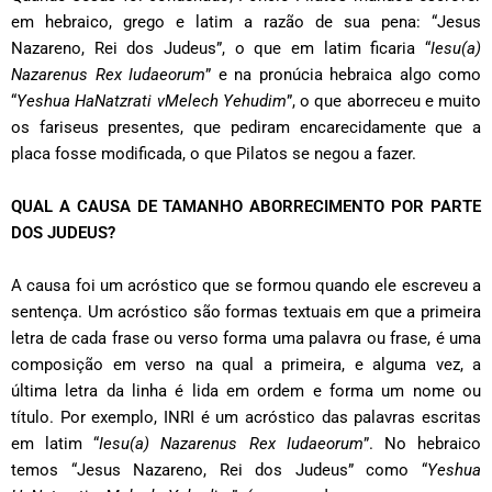
em hebraico, grego e latim a razão de sua pena: “Jesus
Nazareno, Rei dos Judeus”, o que em latim ficaria “
Iesu(a)
Nazarenus Rex Iudaeorum
” e na pronúcia hebraica algo como
“
Yeshua HaNatzrati vMelech Yehudim
”, o que aborreceu e muito
os fariseus presentes, que pediram encarecidamente que a
placa fosse modificada, o que Pilatos se negou a fazer.
QUAL A CAUSA DE TAMANHO ABORRECIMENTO POR PARTE
DOS JUDEUS?
A causa foi um acróstico que se formou quando ele escreveu a
sentença. Um acróstico são formas textuais em que a primeira
letra de cada frase ou verso forma uma palavra ou frase, é uma
composição em verso na qual a primeira, e alguma vez, a
última letra da linha é lida em ordem e forma um nome ou
título. Por exemplo, INRI é um acróstico das palavras escritas
em latim “
Iesu(a) Nazarenus Rex Iudaeorum
”. No hebraico
temos “Jesus Nazareno, Rei dos Judeus” como “
Yeshua