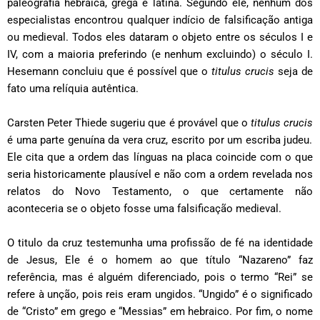
paleografia hebraica, grega e latina. Segundo ele, nenhum dos
especialistas encontrou qualquer indício de falsificação antiga
ou medieval. Todos eles dataram o objeto entre os séculos I e
IV, com a maioria preferindo (e nenhum excluindo) o século I.
Hesemann concluiu que é possível que o
titulus crucis
seja de
fato uma relíquia autêntica.
Carsten Peter Thiede sugeriu que é provável que o
titulus crucis
é uma parte genuína da vera cruz, escrito por um escriba judeu.
Ele cita que a ordem das línguas na placa coincide com o que
seria historicamente plausível e não com a ordem revelada nos
relatos do Novo Testamento, o que certamente não
aconteceria se o objeto fosse uma falsificação medieval.
O titulo da cruz testemunha uma profissão de fé na identidade
de Jesus, Ele é o homem ao que título “Nazareno” faz
referência, mas é alguém diferenciado, pois o termo “Rei” se
refere à unção, pois reis eram ungidos. “Ungido” é o significado
de “Cristo” em grego e “Messias” em hebraico. Por fim, o nome