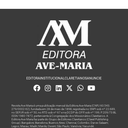
EDITORA
INSTITUCIONAL
CLARETIANOS
ANUNCIE
Revista Ave Maria é uma publicação mensal da Editora Ave-Maria (CNPJ 60.543.
279/0002-62), fundada em 28 de maio de 1898, registrada no SNPI sob nº 22.689,
no SEPJR sob nº 50, no RTD sob nº 67 e na DCDP do DFP, sob nº 199, P. 209/73 BL
ISSN 1980-7872, pertencente à Congregação dos Missionários Claretianos. A
Editora Ave-Maria faz parte do Grupo de Editores Claretianos (Claret Publishing
Group). Bangalore; Barcelona; Buenos Aires; Chennai; Colombo; Dar es Salaam;
Lagos; Macau; Madri; Manila; Owerri; São Paulo; Varsóvia; Yaoundé.