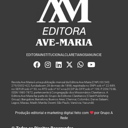
EDITORA
INSTITUCIONAL
CLARETIANOS
ANUNCIE
Revista Ave Maria é uma publicação mensal da Editora Ave-Maria (CNPJ 60.543.
279/0002-62), fundada em 28 de maio de 1898, registrada no SNPI sob nº 22.689,
no SEPJR sob nº 50, no RTD sob nº 67 e na DCDP do DFP, sob nº 199, P. 209/73 BL
ISSN 1980-7872, pertencente à Congregação dos Missionários Claretianos. A
Editora Ave-Maria faz parte do Grupo de Editores Claretianos (Claret Publishing
Group). Bangalore; Barcelona; Buenos Aires; Chennai; Colombo; Dar es Salaam;
Lagos; Macau; Madri; Manila; Owerri; São Paulo; Varsóvia; Yaoundé.
Produção editorial e marketing digital feito com
por Grupo A
Rede