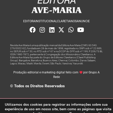
EDITORA
INSTITUCIONAL
CLARETIANOS
ANUNCIE
Revista Ave Maria é uma publicação mensal da Editora Ave-Maria (CNPJ 60.543.
279/0002-62), fundada em 28 de maio de 1898, registrada no SNPI sob nº 22.689,
no SEPJR sob nº 50, no RTD sob nº 67 e na DCDP do DFP, sob nº 199, P. 209/73 BL
ISSN 1980-7872, pertencente à Congregação dos Missionários Claretianos. A
Editora Ave-Maria faz parte do Grupo de Editores Claretianos (Claret Publishing
Group). Bangalore; Barcelona; Buenos Aires; Chennai; Colombo; Dar es Salaam;
Lagos; Macau; Madri; Manila; Owerri; São Paulo; Varsóvia; Yaoundé.
Produção editorial e marketing digital feito com
por Grupo A
Rede
© Todos os Direitos Reservados
Utilizamos dos cookies para registrar as informações sobre sua
experiência de uso em nosso site, bem como as páginas que visita