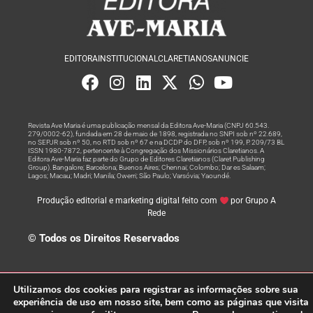
EDITORA
INSTITUCIONAL
CLARETIANOS
ANUNCIE
Revista Ave Maria é uma publicação mensal da Editora Ave-Maria (CNPJ 60.543.
279/0002-62), fundada em 28 de maio de 1898, registrada no SNPI sob nº 22.689,
no SEPJR sob nº 50, no RTD sob nº 67 e na DCDP do DFP, sob nº 199, P. 209/73 BL
ISSN 1980-7872, pertencente à Congregação dos Missionários Claretianos. A
Editora Ave-Maria faz parte do Grupo de Editores Claretianos (Claret Publishing
Group). Bangalore; Barcelona; Buenos Aires; Chennai; Colombo; Dar es Salaam;
Lagos; Macau; Madri; Manila; Owerri; São Paulo; Varsóvia; Yaoundé.
Produção editorial e marketing digital feito com
por Grupo A
Rede
© Todos os Direitos Reservados
Utilizamos dos cookies para registrar as informações sobre sua
experiência de uso em nosso site, bem como as páginas que visita