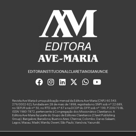
EDITORA
INSTITUCIONAL
CLARETIANOS
ANUNCIE
Revista Ave Maria é uma publicação mensal da Editora Ave-Maria (CNPJ 60.543.
279/0002-62), fundada em 28 de maio de 1898, registrada no SNPI sob nº 22.689,
no SEPJR sob nº 50, no RTD sob nº 67 e na DCDP do DFP, sob nº 199, P. 209/73 BL
ISSN 1980-7872, pertencente à Congregação dos Missionários Claretianos. A
Editora Ave-Maria faz parte do Grupo de Editores Claretianos (Claret Publishing
Group). Bangalore; Barcelona; Buenos Aires; Chennai; Colombo; Dar es Salaam;
Lagos; Macau; Madri; Manila; Owerri; São Paulo; Varsóvia; Yaoundé.
Produção editorial e marketing digital feito com
por Grupo A