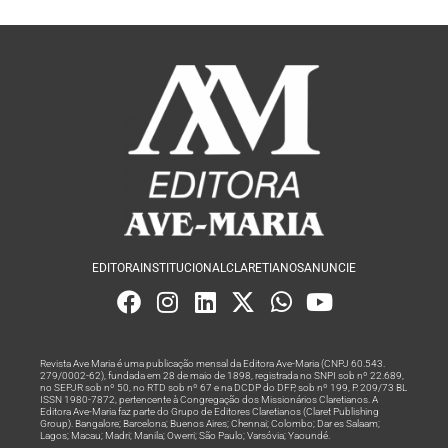
EDITORA
INSTITUCIONAL
CLARETIANOS
ANUNCIE
Revista Ave Maria é uma publicação mensal da Editora Ave-Maria (CNPJ 60.543.
279/0002-62), fundada em 28 de maio de 1898, registrada no SNPI sob nº 22.689,
no SEPJR sob nº 50, no RTD sob nº 67 e na DCDP do DFP, sob nº 199, P. 209/73 BL
ISSN 1980-7872, pertencente à Congregação dos Missionários Claretianos. A
Editora Ave-Maria faz parte do Grupo de Editores Claretianos (Claret Publishing
Group). Bangalore; Barcelona; Buenos Aires; Chennai; Colombo; Dar es Salaam;
Lagos; Macau; Madri; Manila; Owerri; São Paulo; Varsóvia; Yaoundé.