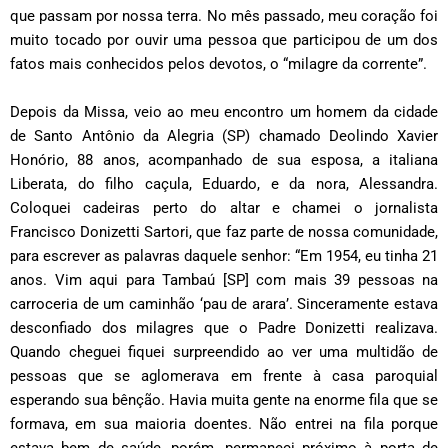
que passam por nossa terra. No mês passado, meu coração foi
muito tocado por ouvir uma pessoa que participou de um dos
fatos mais conhecidos pelos devotos, o “milagre da corrente”.
Depois da Missa, veio ao meu encontro um homem da cidade
de Santo Antônio da Alegria (SP) chamado Deolindo Xavier
Honório, 88 anos, acompanhado de sua esposa, a italiana
Liberata, do filho caçula, Eduardo, e da nora, Alessandra.
Coloquei cadeiras perto do altar e chamei o jornalista
Francisco Donizetti Sartori, que faz parte de nossa comunidade,
para escrever as palavras daquele senhor: “Em 1954, eu tinha 21
anos. Vim aqui para Tambaú [SP] com mais 39 pessoas na
carroceria de um caminhão ‘pau de arara’. Sinceramente estava
desconfiado dos milagres que o Padre Donizetti realizava.
Quando cheguei fiquei surpreendido ao ver uma multidão de
pessoas que se aglomerava em frente à casa paroquial
esperando sua bênção. Havia muita gente na enorme fila que se
formava, em sua maioria doentes. Não entrei na fila porque