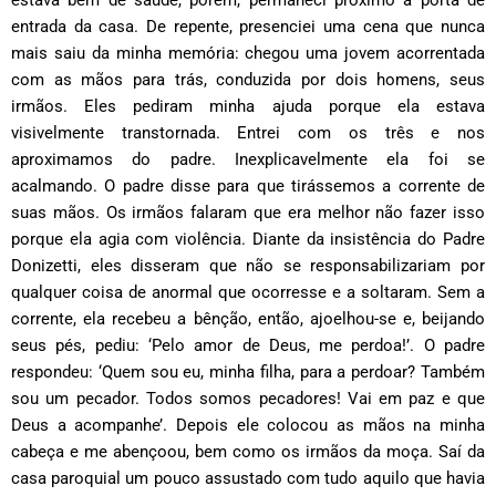
estava bem de saúde, porém, permaneci próximo à porta de
entrada da casa. De repente, presenciei uma cena que nunca
mais saiu da minha memória: chegou uma jovem acorrentada
com as mãos para trás, conduzida por dois homens, seus
irmãos. Eles pediram minha ajuda porque ela estava
visivelmente transtornada. Entrei com os três e nos
aproximamos do padre. Inexplicavelmente ela foi se
acalmando. O padre disse para que tirássemos a corrente de
suas mãos. Os irmãos falaram que era melhor não fazer isso
porque ela agia com violência. Diante da insistência do Padre
Donizetti, eles disseram que não se responsabilizariam por
qualquer coisa de anormal que ocorresse e a soltaram. Sem a
corrente, ela recebeu a bênção, então, ajoelhou-se e, beijando
seus pés, pediu: ‘Pelo amor de Deus, me perdoa!’. O padre
respondeu: ‘Quem sou eu, minha filha, para a perdoar? Também
sou um pecador. Todos somos pecadores! Vai em paz e que
Deus a acompanhe’. Depois ele colocou as mãos na minha
cabeça e me abençoou, bem como os irmãos da moça. Saí da
casa paroquial um pouco assustado com tudo aquilo que havia