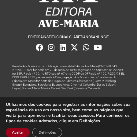
EDITORA
INSTITUCIONAL
CLARETIANOS
ANUNCIE
Revista Ave Maria é uma publicação mensal da Editora Ave-Maria (CNPJ 60.543.
279/0002-62), fundada em 28 de maio de 1898, registrada no SNPI sob nº 22.689,
no SEPJR sob nº 50, no RTD sob nº 67 e na DCDP do DFP, sob nº 199, P. 209/73 BL
ISSN 1980-7872, pertencente à Congregação dos Missionários Claretianos. A
Editora Ave-Maria faz parte do Grupo de Editores Claretianos (Claret Publishing
Group). Bangalore; Barcelona; Buenos Aires; Chennai; Colombo; Dar es Salaam;
Lagos; Macau; Madri; Manila; Owerri; São Paulo; Varsóvia; Yaoundé.
Produção editorial e marketing digital feito com
por Grupo A
Utilizamos dos cookies para registrar as informações sobre sua
Rede
experiência de uso em nosso site, bem como as páginas que
visita para aprimorar e facilitar seus acessos. Para conhecer os
© Todos os Direitos Reservados
tipos de cookies adotados, clique em Definições.
Aceitar
Definições