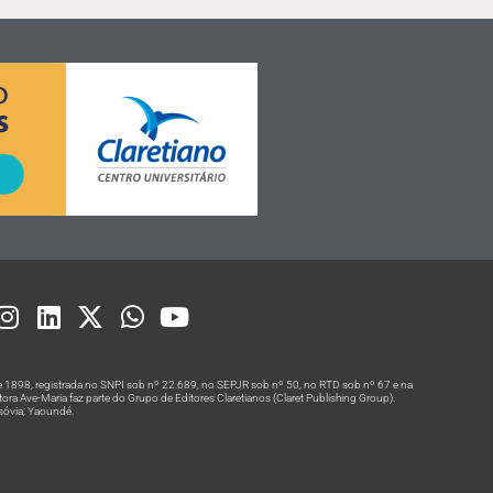
 1898, registrada no SNPI sob nº 22.689, no SEPJR sob nº 50, no RTD sob nº 67 e na
a Ave-Maria faz parte do Grupo de Editores Claretianos (Claret Publishing Group).
rsóvia; Yaoundé.