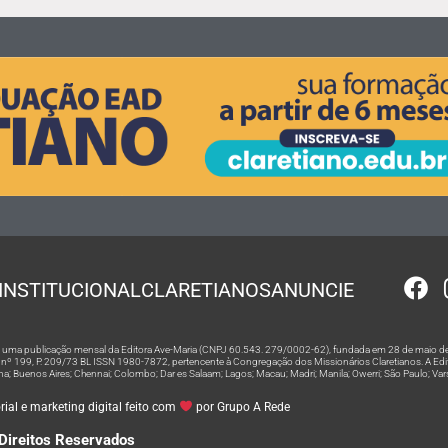
INSTITUCIONAL
CLARETIANOS
ANUNCIE
 é uma publicação mensal da Editora Ave-Maria (CNPJ 60.543. 279/0002-62), fundada em 28 de maio de
º 199, P. 209/73 BL ISSN 1980-7872, pertencente à Congregação dos Missionários Claretianos. A Editor
na; Buenos Aires; Chennai; Colombo; Dar es Salaam; Lagos; Macau; Madri; Manila; Owerri; São Paulo; Va
ial e marketing digital feito com
por Grupo A Rede
Direitos Reservados