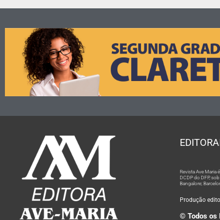
EDITORA
Revista Ave Maria
DCDP do DFP, sob n
Bangalore; Barcelo
Produção editor
© Todos os 