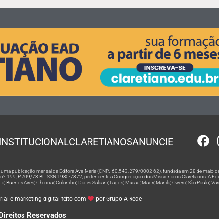
INSTITUCIONAL
CLARETIANOS
ANUNCIE
 é uma publicação mensal da Editora Ave-Maria (CNPJ 60.543. 279/0002-62), fundada em 28 de maio de
º 199, P. 209/73 BL ISSN 1980-7872, pertencente à Congregação dos Missionários Claretianos. A Editor
na; Buenos Aires; Chennai; Colombo; Dar es Salaam; Lagos; Macau; Madri; Manila; Owerri; São Paulo; Va
ial e marketing digital feito com
por Grupo A Rede
Direitos Reservados