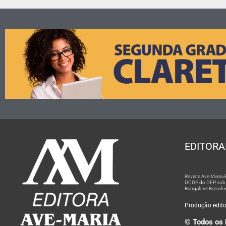
EDITORA
Revista Ave Maria
DCDP do DFP, sob n
Bangalore; Barcelo
Produção editor
© Todos os 