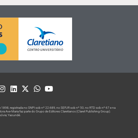
 1898, registrada no SNPI sob nº 22.689, no SEPJR sob nº 50, no RTD sob nº 67 e na
a Ave-Maria faz parte do Grupo de Editores Claretianos (Claret Publishing Group).
rsóvia; Yaoundé.