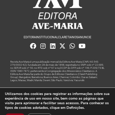
EDITORA
INSTITUCIONAL
CLARETIANOS
ANUNCIE
Revista Ave Maria é uma publicação mensal da Editora Ave-Maria (CNPJ 60.543.
279/0002-62), fundada em 28 de maio de 1898, registrada no SNPI sob nº 22.689,
no SEPJR sob nº 50, no RTD sob nº 67 e na DCDP do DFP, sob nº 199, P. 209/73 BL
ISSN 1980-7872, pertencente à Congregação dos Missionários Claretianos. A
Editora Ave-Maria faz parte do Grupo de Editores Claretianos (Claret Publishing
Group). Bangalore; Barcelona; Buenos Aires; Chennai; Colombo; Dar es Salaam;
Lagos; Macau; Madri; Manila; Owerri; São Paulo; Varsóvia; Yaoundé.
Produção editorial e marketing digital feito com
por Grupo A
Utilizamos dos cookies para registrar as informações sobre sua
Rede
experiência de uso em nosso site, bem como as páginas que
visita para aprimorar e facilitar seus acessos. Para conhecer os
© Todos os Direitos Reservados
tipos de cookies adotados, clique em Definições.