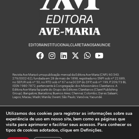
EDITORA
INSTITUCIONAL
CLARETIANOS
ANUNCIE
Revista Ave Maria é uma publicação mensal da Editora Ave-Maria (CNPJ 60.543.
279/0002-62), fundada em 28 de maio de 1898, registrada no SNPI sob nº 22.689,
no SEPJR sob nº 50, no RTD sob nº 67 e na DCDP do DFP, sob nº 199, P. 209/73 BL
ISSN 1980-7872, pertencente à Congregação dos Missionários Claretianos. A
Editora Ave-Maria faz parte do Grupo de Editores Claretianos (Claret Publishing
Group). Bangalore; Barcelona; Buenos Aires; Chennai; Colombo; Dar es Salaam;
Lagos; Macau; Madri; Manila; Owerri; São Paulo; Varsóvia; Yaoundé.
Produção editorial e marketing digital feito com
por Grupo A
Utilizamos dos cookies para registrar as informações sobre sua
Rede
experiência de uso em nosso site, bem como as páginas que
visita para aprimorar e facilitar seus acessos. Para conhecer os
© Todos os Direitos Reservados
tipos de cookies adotados, clique em Definições.