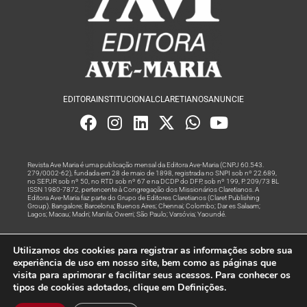
EDITORA
INSTITUCIONAL
CLARETIANOS
ANUNCIE
Revista Ave Maria é uma publicação mensal da Editora Ave-Maria (CNPJ 60.543.
279/0002-62), fundada em 28 de maio de 1898, registrada no SNPI sob nº 22.689,
no SEPJR sob nº 50, no RTD sob nº 67 e na DCDP do DFP, sob nº 199, P. 209/73 BL
ISSN 1980-7872, pertencente à Congregação dos Missionários Claretianos. A
Editora Ave-Maria faz parte do Grupo de Editores Claretianos (Claret Publishing
Group). Bangalore; Barcelona; Buenos Aires; Chennai; Colombo; Dar es Salaam;
Lagos; Macau; Madri; Manila; Owerri; São Paulo; Varsóvia; Yaoundé.
Produção editorial e marketing digital feito com
por Grupo A
Utilizamos dos cookies para registrar as informações sobre sua
Rede
experiência de uso em nosso site, bem como as páginas que
visita para aprimorar e facilitar seus acessos. Para conhecer os
© Todos os Direitos Reservados
tipos de cookies adotados, clique em Definições.