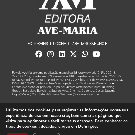
EDITORA
INSTITUCIONAL
CLARETIANOS
ANUNCIE
Revista Ave Maria é uma publicação mensal da Editora Ave-Maria (CNPJ 60.543.
279/0002-62), fundada em 28 de maio de 1898, registrada no SNPI sob nº 22.689,
no SEPJR sob nº 50, no RTD sob nº 67 e na DCDP do DFP, sob nº 199, P. 209/73 BL
ISSN 1980-7872, pertencente à Congregação dos Missionários Claretianos. A
Editora Ave-Maria faz parte do Grupo de Editores Claretianos (Claret Publishing
Group). Bangalore; Barcelona; Buenos Aires; Chennai; Colombo; Dar es Salaam;
Lagos; Macau; Madri; Manila; Owerri; São Paulo; Varsóvia; Yaoundé.
Produção editorial e marketing digital feito com
por Grupo A
Utilizamos dos cookies para registrar as informações sobre sua
Rede
experiência de uso em nosso site, bem como as páginas que
visita para aprimorar e facilitar seus acessos. Para conhecer os
© Todos os Direitos Reservados
tipos de cookies adotados, clique em Definições.