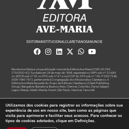
EDITORA
INSTITUCIONAL
CLARETIANOS
ANUNCIE
Revista Ave Maria é uma publicação mensal da Editora Ave-Maria (CNPJ 60.543.
279/0002-62), fundada em 28 de maio de 1898, registrada no SNPI sob nº 22.689,
no SEPJR sob nº 50, no RTD sob nº 67 e na DCDP do DFP, sob nº 199, P. 209/73 BL
ISSN 1980-7872, pertencente à Congregação dos Missionários Claretianos. A
Editora Ave-Maria faz parte do Grupo de Editores Claretianos (Claret Publishing
Group). Bangalore; Barcelona; Buenos Aires; Chennai; Colombo; Dar es Salaam;
Lagos; Macau; Madri; Manila; Owerri; São Paulo; Varsóvia; Yaoundé.
Produção editorial e marketing digital feito com
por Grupo A
Utilizamos dos cookies para registrar as informações sobre sua
Rede
experiência de uso em nosso site, bem como as páginas que
visita para aprimorar e facilitar seus acessos. Para conhecer os
© Todos os Direitos Reservados
tipos de cookies adotados, clique em Definições.