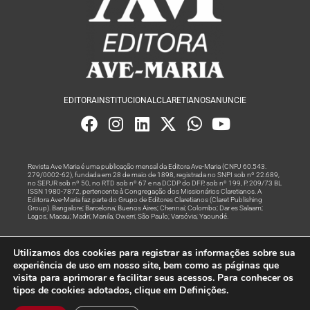
EDITORA
INSTITUCIONAL
CLARETIANOS
ANUNCIE
Revista Ave Maria é uma publicação mensal da Editora Ave-Maria (CNPJ 60.543.
279/0002-62), fundada em 28 de maio de 1898, registrada no SNPI sob nº 22.689,
no SEPJR sob nº 50, no RTD sob nº 67 e na DCDP do DFP, sob nº 199, P. 209/73 BL
ISSN 1980-7872, pertencente à Congregação dos Missionários Claretianos. A
Editora Ave-Maria faz parte do Grupo de Editores Claretianos (Claret Publishing
Group). Bangalore; Barcelona; Buenos Aires; Chennai; Colombo; Dar es Salaam;
Lagos; Macau; Madri; Manila; Owerri; São Paulo; Varsóvia; Yaoundé.
Produção editorial e marketing digital feito com
por Grupo A
Utilizamos dos cookies para registrar as informações sobre sua
Rede
experiência de uso em nosso site, bem como as páginas que
visita para aprimorar e facilitar seus acessos. Para conhecer os
© Todos os Direitos Reservados
tipos de cookies adotados, clique em Definições.