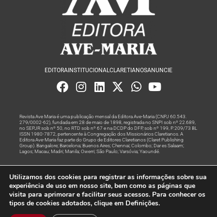
EDITORA
INSTITUCIONAL
CLARETIANOS
ANUNCIE
Revista Ave Maria é uma publicação mensal da Editora Ave-Maria (CNPJ 60.543.
279/0002-62), fundada em 28 de maio de 1898, registrada no SNPI sob nº 22.689,
no SEPJR sob nº 50, no RTD sob nº 67 e na DCDP do DFP, sob nº 199, P. 209/73 BL
ISSN 1980-7872, pertencente à Congregação dos Missionários Claretianos. A
Editora Ave-Maria faz parte do Grupo de Editores Claretianos (Claret Publishing
Group). Bangalore; Barcelona; Buenos Aires; Chennai; Colombo; Dar es Salaam;
Lagos; Macau; Madri; Manila; Owerri; São Paulo; Varsóvia; Yaoundé.
Produção editorial e marketing digital feito com
por Grupo A
Utilizamos dos cookies para registrar as informações sobre sua
Rede
experiência de uso em nosso site, bem como as páginas que
visita para aprimorar e facilitar seus acessos. Para conhecer os
© Todos os Direitos Reservados
tipos de cookies adotados, clique em Definições.