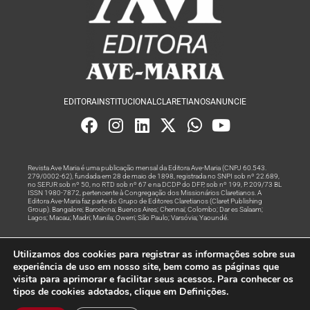
EDITORA
INSTITUCIONAL
CLARETIANOS
ANUNCIE
Revista Ave Maria é uma publicação mensal da Editora Ave-Maria (CNPJ 60.543.
279/0002-62), fundada em 28 de maio de 1898, registrada no SNPI sob nº 22.689,
no SEPJR sob nº 50, no RTD sob nº 67 e na DCDP do DFP, sob nº 199, P. 209/73 BL
ISSN 1980-7872, pertencente à Congregação dos Missionários Claretianos. A
Editora Ave-Maria faz parte do Grupo de Editores Claretianos (Claret Publishing
Group). Bangalore; Barcelona; Buenos Aires; Chennai; Colombo; Dar es Salaam;
Lagos; Macau; Madri; Manila; Owerri; São Paulo; Varsóvia; Yaoundé.
Produção editorial e marketing digital feito com
por Grupo A
Utilizamos dos cookies para registrar as informações sobre sua
Rede
experiência de uso em nosso site, bem como as páginas que
visita para aprimorar e facilitar seus acessos. Para conhecer os
© Todos os Direitos Reservados
tipos de cookies adotados, clique em Definições.