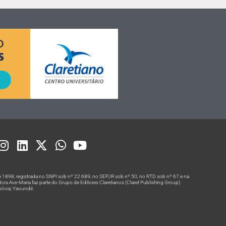
 1898, registrada no SNPI sob nº 22.689, no SEPJR sob nº 50, no RTD sob nº 67 e na
a Ave-Maria faz parte do Grupo de Editores Claretianos (Claret Publishing Group).
rsóvia; Yaoundé.