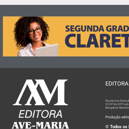
EDITORA
Revista Ave Maria
DCDP do DFP, sob n
Bangalore; Barcelo
Produção editor
© Todos os 