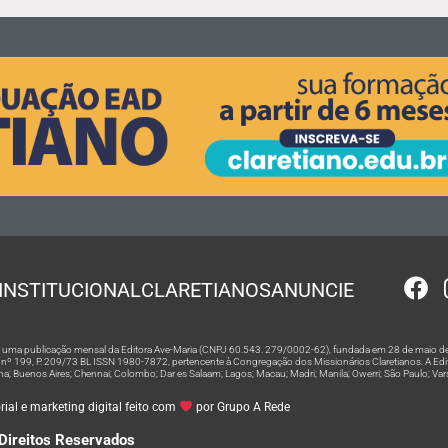
INSTITUCIONAL
CLARETIANOS
ANUNCIE
 é uma publicação mensal da Editora Ave-Maria (CNPJ 60.543. 279/0002-62), fundada em 28 de maio de
º 199, P. 209/73 BL ISSN 1980-7872, pertencente à Congregação dos Missionários Claretianos. A Editor
na; Buenos Aires; Chennai; Colombo; Dar es Salaam; Lagos; Macau; Madri; Manila; Owerri; São Paulo; Va
ial e marketing digital feito com
por Grupo A Rede
Direitos Reservados