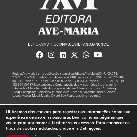
EDITORA
INSTITUCIONAL
CLARETIANOS
ANUNCIE
Revista Ave Maria é uma publicação mensal da Editora Ave-Maria (CNPJ 60.543.
279/0002-62), fundada em 28 de maio de 1898, registrada no SNPI sob nº 22.689,
no SEPJR sob nº 50, no RTD sob nº 67 e na DCDP do DFP, sob nº 199, P. 209/73 BL
ISSN 1980-7872, pertencente à Congregação dos Missionários Claretianos. A
Editora Ave-Maria faz parte do Grupo de Editores Claretianos (Claret Publishing
Group). Bangalore; Barcelona; Buenos Aires; Chennai; Colombo; Dar es Salaam;
Lagos; Macau; Madri; Manila; Owerri; São Paulo; Varsóvia; Yaoundé.
Produção editorial e marketing digital feito com
por Grupo A
Utilizamos dos cookies para registrar as informações sobre sua
Rede
experiência de uso em nosso site, bem como as páginas que
visita para aprimorar e facilitar seus acessos. Para conhecer os
© Todos os Direitos Reservados
tipos de cookies adotados, clique em Definições.