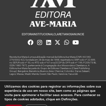
EDITORA
INSTITUCIONAL
CLARETIANOS
ANUNCIE
Revista Ave Maria é uma publicação mensal da Editora Ave-Maria (CNPJ 60.543.
279/0002-62), fundada em 28 de maio de 1898, registrada no SNPI sob nº 22.689,
no SEPJR sob nº 50, no RTD sob nº 67 e na DCDP do DFP, sob nº 199, P. 209/73 BL
ISSN 1980-7872, pertencente à Congregação dos Missionários Claretianos. A
Editora Ave-Maria faz parte do Grupo de Editores Claretianos (Claret Publishing
Group). Bangalore; Barcelona; Buenos Aires; Chennai; Colombo; Dar es Salaam;
Lagos; Macau; Madri; Manila; Owerri; São Paulo; Varsóvia; Yaoundé.
Produção editorial e marketing digital feito com
por Grupo A
Utilizamos dos cookies para registrar as informações sobre sua
Rede
experiência de uso em nosso site, bem como as páginas que
visita para aprimorar e facilitar seus acessos. Para conhecer os
© Todos os Direitos Reservados
tipos de cookies adotados, clique em Definições.