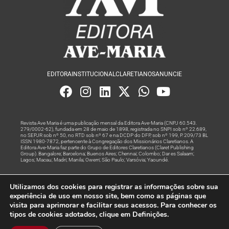
EDITORA
INSTITUCIONAL
CLARETIANOS
ANUNCIE
Revista Ave Maria é uma publicação mensal da Editora Ave-Maria (CNPJ 60.543.
279/0002-62), fundada em 28 de maio de 1898, registrada no SNPI sob nº 22.689,
no SEPJR sob nº 50, no RTD sob nº 67 e na DCDP do DFP, sob nº 199, P. 209/73 BL
ISSN 1980-7872, pertencente à Congregação dos Missionários Claretianos. A
Editora Ave-Maria faz parte do Grupo de Editores Claretianos (Claret Publishing
Group). Bangalore; Barcelona; Buenos Aires; Chennai; Colombo; Dar es Salaam;
Lagos; Macau; Madri; Manila; Owerri; São Paulo; Varsóvia; Yaoundé.
Produção editorial e marketing digital feito com
por Grupo A
Utilizamos dos cookies para registrar as informações sobre sua
Rede
experiência de uso em nosso site, bem como as páginas que
visita para aprimorar e facilitar seus acessos. Para conhecer os
© Todos os Direitos Reservados
tipos de cookies adotados, clique em Definições.