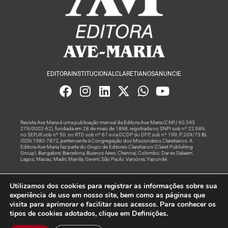
EDITORA
INSTITUCIONAL
CLARETIANOS
ANUNCIE
Revista Ave Maria é uma publicação mensal da Editora Ave-Maria (CNPJ 60.543.
279/0002-62), fundada em 28 de maio de 1898, registrada no SNPI sob nº 22.689,
no SEPJR sob nº 50, no RTD sob nº 67 e na DCDP do DFP, sob nº 199, P. 209/73 BL
ISSN 1980-7872, pertencente à Congregação dos Missionários Claretianos. A
Editora Ave-Maria faz parte do Grupo de Editores Claretianos (Claret Publishing
Group). Bangalore; Barcelona; Buenos Aires; Chennai; Colombo; Dar es Salaam;
Lagos; Macau; Madri; Manila; Owerri; São Paulo; Varsóvia; Yaoundé.
Produção editorial e marketing digital feito com
por Grupo A
Utilizamos dos cookies para registrar as informações sobre sua
Rede
experiência de uso em nosso site, bem como as páginas que
visita para aprimorar e facilitar seus acessos. Para conhecer os
© Todos os Direitos Reservados
tipos de cookies adotados, clique em Definições.