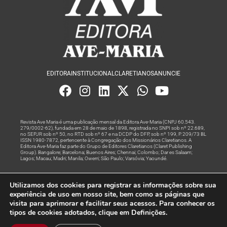
EDITORA
INSTITUCIONAL
CLARETIANOS
ANUNCIE
Revista Ave Maria é uma publicação mensal da Editora Ave-Maria (CNPJ 60.543.
279/0002-62), fundada em 28 de maio de 1898, registrada no SNPI sob nº 22.689,
no SEPJR sob nº 50, no RTD sob nº 67 e na DCDP do DFP, sob nº 199, P. 209/73 BL
ISSN 1980-7872, pertencente à Congregação dos Missionários Claretianos. A
Editora Ave-Maria faz parte do Grupo de Editores Claretianos (Claret Publishing
Group). Bangalore; Barcelona; Buenos Aires; Chennai; Colombo; Dar es Salaam;
Lagos; Macau; Madri; Manila; Owerri; São Paulo; Varsóvia; Yaoundé.
Produção editorial e marketing digital feito com
por Grupo A
Utilizamos dos cookies para registrar as informações sobre sua
Rede
experiência de uso em nosso site, bem como as páginas que
visita para aprimorar e facilitar seus acessos. Para conhecer os
© Todos os Direitos Reservados
tipos de cookies adotados, clique em Definições.