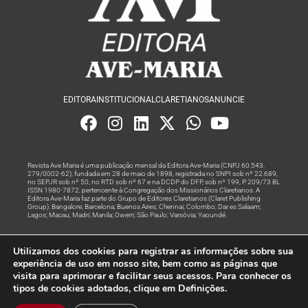
EDITORA
INSTITUCIONAL
CLARETIANOS
ANUNCIE
Revista Ave Maria é uma publicação mensal da Editora Ave-Maria (CNPJ 60.543.
279/0002-62), fundada em 28 de maio de 1898, registrada no SNPI sob nº 22.689,
no SEPJR sob nº 50, no RTD sob nº 67 e na DCDP do DFP, sob nº 199, P. 209/73 BL
ISSN 1980-7872, pertencente à Congregação dos Missionários Claretianos. A
Editora Ave-Maria faz parte do Grupo de Editores Claretianos (Claret Publishing
Group). Bangalore; Barcelona; Buenos Aires; Chennai; Colombo; Dar es Salaam;
Lagos; Macau; Madri; Manila; Owerri; São Paulo; Varsóvia; Yaoundé.
Produção editorial e marketing digital feito com
por Grupo A
Utilizamos dos cookies para registrar as informações sobre sua
Rede
experiência de uso em nosso site, bem como as páginas que
visita para aprimorar e facilitar seus acessos. Para conhecer os
© Todos os Direitos Reservados
tipos de cookies adotados, clique em Definições.