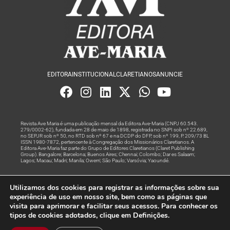
EDITORA
INSTITUCIONAL
CLARETIANOS
ANUNCIE
Revista Ave Maria é uma publicação mensal da Editora Ave-Maria (CNPJ 60.543.
279/0002-62), fundada em 28 de maio de 1898, registrada no SNPI sob nº 22.689,
no SEPJR sob nº 50, no RTD sob nº 67 e na DCDP do DFP, sob nº 199, P. 209/73 BL
ISSN 1980-7872, pertencente à Congregação dos Missionários Claretianos. A
Editora Ave-Maria faz parte do Grupo de Editores Claretianos (Claret Publishing
Group). Bangalore; Barcelona; Buenos Aires; Chennai; Colombo; Dar es Salaam;
Lagos; Macau; Madri; Manila; Owerri; São Paulo; Varsóvia; Yaoundé.
Produção editorial e marketing digital feito com
por Grupo A
Utilizamos dos cookies para registrar as informações sobre sua
Rede
experiência de uso em nosso site, bem como as páginas que
visita para aprimorar e facilitar seus acessos. Para conhecer os
© Todos os Direitos Reservados
tipos de cookies adotados, clique em Definições.