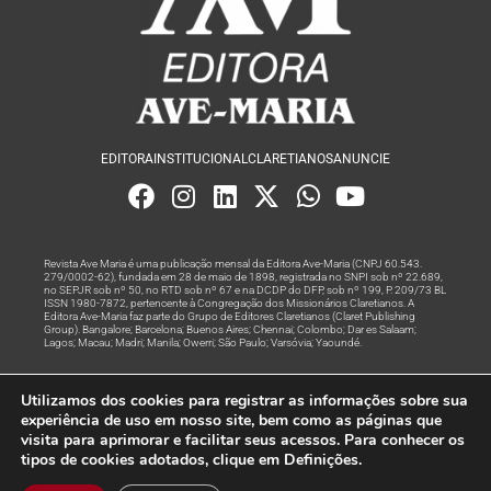
EDITORA
INSTITUCIONAL
CLARETIANOS
ANUNCIE
Revista Ave Maria é uma publicação mensal da Editora Ave-Maria (CNPJ 60.543.
279/0002-62), fundada em 28 de maio de 1898, registrada no SNPI sob nº 22.689,
no SEPJR sob nº 50, no RTD sob nº 67 e na DCDP do DFP, sob nº 199, P. 209/73 BL
ISSN 1980-7872, pertencente à Congregação dos Missionários Claretianos. A
Editora Ave-Maria faz parte do Grupo de Editores Claretianos (Claret Publishing
Group). Bangalore; Barcelona; Buenos Aires; Chennai; Colombo; Dar es Salaam;
Lagos; Macau; Madri; Manila; Owerri; São Paulo; Varsóvia; Yaoundé.
Produção editorial e marketing digital feito com
por Grupo A
Utilizamos dos cookies para registrar as informações sobre sua
Rede
experiência de uso em nosso site, bem como as páginas que
visita para aprimorar e facilitar seus acessos. Para conhecer os
© Todos os Direitos Reservados
tipos de cookies adotados, clique em Definições.