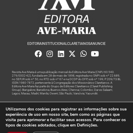
EDITORA
INSTITUCIONAL
CLARETIANOS
ANUNCIE
Revista Ave Maria é uma publicação mensal da Editora Ave-Maria (CNPJ 60.543.
279/0002-62), fundada em 28 de maio de 1898, registrada no SNPI sob nº 22.689,
no SEPJR sob nº 50, no RTD sob nº 67 e na DCDP do DFP, sob nº 199, P. 209/73 BL
ISSN 1980-7872, pertencente à Congregação dos Missionários Claretianos. A
Editora Ave-Maria faz parte do Grupo de Editores Claretianos (Claret Publishing
Group). Bangalore; Barcelona; Buenos Aires; Chennai; Colombo; Dar es Salaam;
Lagos; Macau; Madri; Manila; Owerri; São Paulo; Varsóvia; Yaoundé.
Produção editorial e marketing digital feito com
por Grupo A
Utilizamos dos cookies para registrar as informações sobre sua
Rede
experiência de uso em nosso site, bem como as páginas que
visita para aprimorar e facilitar seus acessos. Para conhecer os
© Todos os Direitos Reservados
tipos de cookies adotados, clique em Definições.