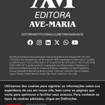
EDITORA
INSTITUCIONAL
CLARETIANOS
ANUNCIE
Revista Ave Maria é uma publicação mensal da Editora Ave-Maria (CNPJ 60.543.
279/0002-62), fundada em 28 de maio de 1898, registrada no SNPI sob nº 22.689,
no SEPJR sob nº 50, no RTD sob nº 67 e na DCDP do DFP, sob nº 199, P. 209/73 BL
ISSN 1980-7872, pertencente à Congregação dos Missionários Claretianos. A
Editora Ave-Maria faz parte do Grupo de Editores Claretianos (Claret Publishing
Group). Bangalore; Barcelona; Buenos Aires; Chennai; Colombo; Dar es Salaam;
Lagos; Macau; Madri; Manila; Owerri; São Paulo; Varsóvia; Yaoundé.
Produção editorial e marketing digital feito com
por Grupo A
Utilizamos dos cookies para registrar as informações sobre sua
Rede
experiência de uso em nosso site, bem como as páginas que
visita para aprimorar e facilitar seus acessos. Para conhecer os
© Todos os Direitos Reservados
tipos de cookies adotados, clique em Definições.