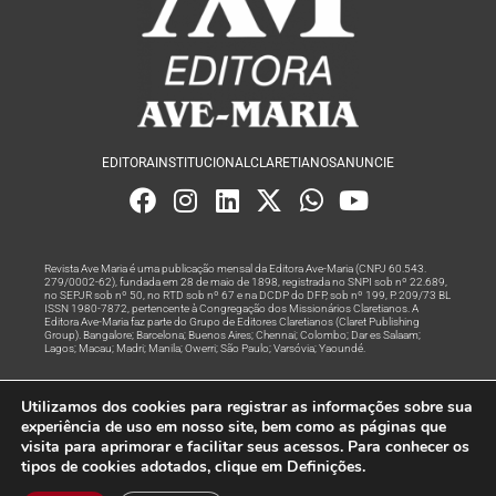
EDITORA
INSTITUCIONAL
CLARETIANOS
ANUNCIE
Revista Ave Maria é uma publicação mensal da Editora Ave-Maria (CNPJ 60.543.
279/0002-62), fundada em 28 de maio de 1898, registrada no SNPI sob nº 22.689,
no SEPJR sob nº 50, no RTD sob nº 67 e na DCDP do DFP, sob nº 199, P. 209/73 BL
ISSN 1980-7872, pertencente à Congregação dos Missionários Claretianos. A
Editora Ave-Maria faz parte do Grupo de Editores Claretianos (Claret Publishing
Group). Bangalore; Barcelona; Buenos Aires; Chennai; Colombo; Dar es Salaam;
Lagos; Macau; Madri; Manila; Owerri; São Paulo; Varsóvia; Yaoundé.
Produção editorial e marketing digital feito com
por Grupo A
Utilizamos dos cookies para registrar as informações sobre sua
Rede
experiência de uso em nosso site, bem como as páginas que
visita para aprimorar e facilitar seus acessos. Para conhecer os
© Todos os Direitos Reservados
tipos de cookies adotados, clique em Definições.