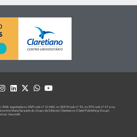
 1898, registrada no SNPI sob nº 22.689, no SEPJR sob nº 50, no RTD sob nº 67 e na
a Ave-Maria faz parte do Grupo de Editores Claretianos (Claret Publishing Group).
rsóvia; Yaoundé.