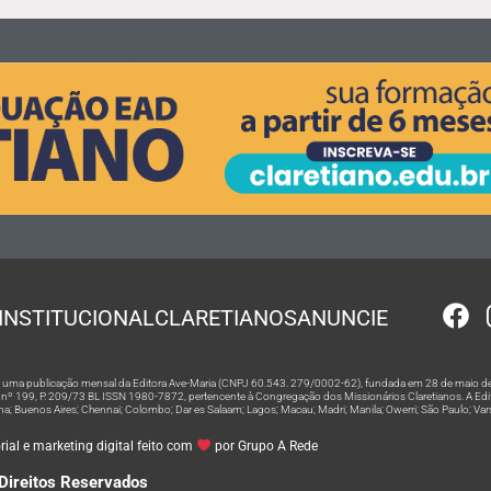
INSTITUCIONAL
CLARETIANOS
ANUNCIE
 é uma publicação mensal da Editora Ave-Maria (CNPJ 60.543. 279/0002-62), fundada em 28 de maio de
º 199, P. 209/73 BL ISSN 1980-7872, pertencente à Congregação dos Missionários Claretianos. A Editor
na; Buenos Aires; Chennai; Colombo; Dar es Salaam; Lagos; Macau; Madri; Manila; Owerri; São Paulo; Va
ial e marketing digital feito com
por Grupo A Rede
Direitos Reservados