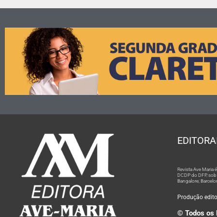
EDITORA
Revista Ave Maria
DCDP do DFP, sob n
Bangalore; Barcelo
Produção editor
© Todos os 