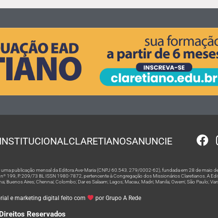
INSTITUCIONAL
CLARETIANOS
ANUNCIE
 é uma publicação mensal da Editora Ave-Maria (CNPJ 60.543. 279/0002-62), fundada em 28 de maio de
º 199, P. 209/73 BL ISSN 1980-7872, pertencente à Congregação dos Missionários Claretianos. A Editor
na; Buenos Aires; Chennai; Colombo; Dar es Salaam; Lagos; Macau; Madri; Manila; Owerri; São Paulo; Va
ial e marketing digital feito com
por Grupo A Rede
Direitos Reservados