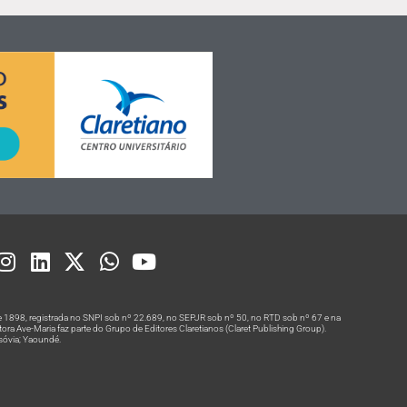
 1898, registrada no SNPI sob nº 22.689, no SEPJR sob nº 50, no RTD sob nº 67 e na
a Ave-Maria faz parte do Grupo de Editores Claretianos (Claret Publishing Group).
rsóvia; Yaoundé.