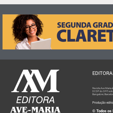
EDITORA
Revista Ave Maria
DCDP do DFP, sob n
Bangalore; Barcelo
Produção editor
© Todos os 