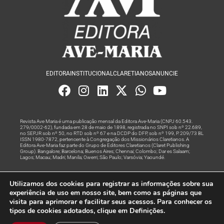
EDITORA
INSTITUCIONAL
CLARETIANOS
ANUNCIE
Revista Ave Maria é uma publicação mensal da Editora Ave-Maria (CNPJ 60.543.
279/0002-62), fundada em 28 de maio de 1898, registrada no SNPI sob nº 22.689,
no SEPJR sob nº 50, no RTD sob nº 67 e na DCDP do DFP, sob nº 199, P. 209/73 BL
ISSN 1980-7872, pertencente à Congregação dos Missionários Claretianos. A
Editora Ave-Maria faz parte do Grupo de Editores Claretianos (Claret Publishing
Group). Bangalore; Barcelona; Buenos Aires; Chennai; Colombo; Dar es Salaam;
Lagos; Macau; Madri; Manila; Owerri; São Paulo; Varsóvia; Yaoundé.
Produção editorial e marketing digital feito com
por Grupo A
Utilizamos dos cookies para registrar as informações sobre sua
Rede
experiência de uso em nosso site, bem como as páginas que
visita para aprimorar e facilitar seus acessos. Para conhecer os
© Todos os Direitos Reservados
tipos de cookies adotados, clique em Definições.