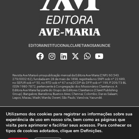
EDITORA
INSTITUCIONAL
CLARETIANOS
ANUNCIE
Revista Ave Maria é uma publicação mensal da Editora Ave-Maria (CNPJ 60.543.
279/0002-62), fundada em 28 de maio de 1898, registrada no SNPI sob nº 22.689,
no SEPJR sob nº 50, no RTD sob nº 67 e na DCDP do DFP, sob nº 199, P. 209/73 BL
ISSN 1980-7872, pertencente à Congregação dos Missionários Claretianos. A
Editora Ave-Maria faz parte do Grupo de Editores Claretianos (Claret Publishing
Group). Bangalore; Barcelona; Buenos Aires; Chennai; Colombo; Dar es Salaam;
Lagos; Macau; Madri; Manila; Owerri; São Paulo; Varsóvia; Yaoundé.
Produção editorial e marketing digital feito com
por Grupo A
Utilizamos dos cookies para registrar as informações sobre sua
Rede
experiência de uso em nosso site, bem como as páginas que
visita para aprimorar e facilitar seus acessos. Para conhecer os
© Todos os Direitos Reservados
tipos de cookies adotados, clique em Definições.