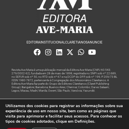
EDITORA
INSTITUCIONAL
CLARETIANOS
ANUNCIE
Revista Ave Maria é uma publicação mensal da Editora Ave-Maria (CNPJ 60.543.
279/0002-62), fundada em 28 de maio de 1898, registrada no SNPI sob nº 22.689,
no SEPJR sob nº 50, no RTD sob nº 67 e na DCDP do DFP, sob nº 199, P. 209/73 BL
ISSN 1980-7872, pertencente à Congregação dos Missionários Claretianos. A
Editora Ave-Maria faz parte do Grupo de Editores Claretianos (Claret Publishing
Group). Bangalore; Barcelona; Buenos Aires; Chennai; Colombo; Dar es Salaam;
Lagos; Macau; Madri; Manila; Owerri; São Paulo; Varsóvia; Yaoundé.
Produção editorial e marketing digital feito com
por Grupo A
Utilizamos dos cookies para registrar as informações sobre sua
Rede
experiência de uso em nosso site, bem como as páginas que
visita para aprimorar e facilitar seus acessos. Para conhecer os
© Todos os Direitos Reservados
tipos de cookies adotados, clique em Definições.