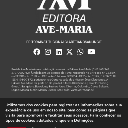
EDITORA
INSTITUCIONAL
CLARETIANOS
ANUNCIE
Revista Ave Maria é uma publicação mensal da Editora Ave-Maria (CNPJ 60.543.
279/0002-62), fundada em 28 de maio de 1898, registrada no SNPI sob nº 22.689,
no SEPJR sob nº 50, no RTD sob nº 67 e na DCDP do DFP, sob nº 199, P. 209/73 BL
ISSN 1980-7872, pertencente à Congregação dos Missionários Claretianos. A
Editora Ave-Maria faz parte do Grupo de Editores Claretianos (Claret Publishing
Group). Bangalore; Barcelona; Buenos Aires; Chennai; Colombo; Dar es Salaam;
Lagos; Macau; Madri; Manila; Owerri; São Paulo; Varsóvia; Yaoundé.
Produção editorial e marketing digital feito com
por Grupo A
Utilizamos dos cookies para registrar as informações sobre sua
Rede
experiência de uso em nosso site, bem como as páginas que
visita para aprimorar e facilitar seus acessos. Para conhecer os
© Todos os Direitos Reservados
tipos de cookies adotados, clique em Definições.