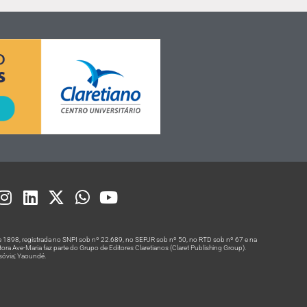
 1898, registrada no SNPI sob nº 22.689, no SEPJR sob nº 50, no RTD sob nº 67 e na
a Ave-Maria faz parte do Grupo de Editores Claretianos (Claret Publishing Group).
rsóvia; Yaoundé.