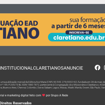
INSTITUCIONAL
CLARETIANOS
ANUNCIE
 é uma publicação mensal da Editora Ave-Maria (CNPJ 60.543. 279/0002-62), fundada em 28 de maio de
º 199, P. 209/73 BL ISSN 1980-7872, pertencente à Congregação dos Missionários Claretianos. A Editor
na; Buenos Aires; Chennai; Colombo; Dar es Salaam; Lagos; Macau; Madri; Manila; Owerri; São Paulo; Va
ial e marketing digital feito com
por Grupo A Rede
Direitos Reservados