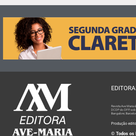
EDITORA
Revista Ave Maria
DCDP do DFP, sob n
Bangalore; Barcelo
Produção editor
© Todos os 