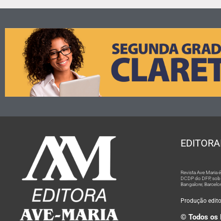
EDITORA
Revista Ave Maria
DCDP do DFP, sob n
Bangalore; Barcelo
Produção editor
© Todos os 