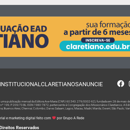
INSTITUCIONAL
CLARETIANOS
ANUNCIE
 é uma publicação mensal da Editora Ave-Maria (CNPJ 60.543. 279/0002-62), fundada em 28 de maio de
º 199, P. 209/73 BL ISSN 1980-7872, pertencente à Congregação dos Missionários Claretianos. A Editor
na; Buenos Aires; Chennai; Colombo; Dar es Salaam; Lagos; Macau; Madri; Manila; Owerri; São Paulo; Va
ial e marketing digital feito com
por Grupo A Rede
Direitos Reservados