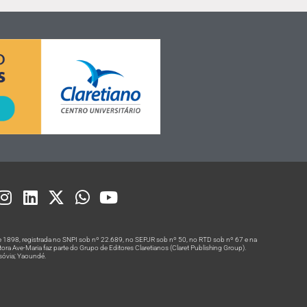
 1898, registrada no SNPI sob nº 22.689, no SEPJR sob nº 50, no RTD sob nº 67 e na
a Ave-Maria faz parte do Grupo de Editores Claretianos (Claret Publishing Group).
rsóvia; Yaoundé.